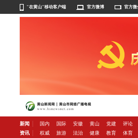
"在黄山"移动客户端
官方微博
官方微
新闻
国内
国际
安徽
黄山
党建
评论
资讯
权威
旅游
法治
健康
教育
体育