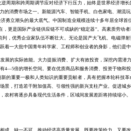
化逆周期和跨周期调节应对经济下行压力，始终是世界经济增长
具潜力的消费市场之一。新能源汽车、智能手机、白色家电、潮流
济勇立潮头的最大底气。中国制造业规模连续十多年居全球首位
在，更是国际产业链供应链不可或缺的“稳定器”。高素质劳动
前列，优秀企业家队伍不断壮大。无论是国产大飞机、电磁弹射型航母
跃着一大批中国青年科学家、工程师和创业者的身影，他们是中
发展的实际效能。大力提振消费、扩大有效投资，深挖内需潜力。中
有4—5倍的增长空间。要在优质商品和服务消费、投资于物和
创新的重要一极和人类知识的重要贡献者，具有把握本轮科技革
场景，打造若干附加值高、引领性强的新兴支柱产业。促进城乡
，农村将逐步具备现代生活条件，区域间发展差距将持续缩小。
相成、缺一不可。推动经济高质量发展，既要政策给力，又要改