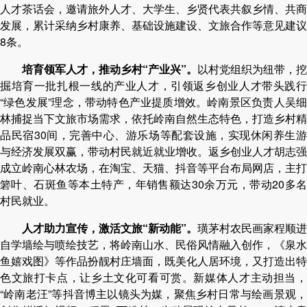
人才茶话会，邀请旅外人才、大学生、乡贤代表共叙乡情、共商
发展，累计采纳乡村康养、基础设施建设、文旅合作等意见建议
8条。
培育领军人才，推动乡村“产业兴”。
以村党组织为纽带，挖
掘培育一批扎根一线的产业人才，引领返乡创业人才带头践行
“绿色发展”理念，带动特色产业提质增效。岭南景区负责人吴细
林捕捉当下文旅市场需求，依托岭南自然生态特色，打造乡村精
品民宿30间，完善中心、游乐场等配套设施，实现休闲养生游
与经济发展双赢，带动村民就近就业增收。返乡创业人才胡志强
成立岭南心林农场，在淘宝、天猫、抖音等平台布局网店，主打
箬叶、石斑鱼等本土特产，年销售额达30余万元，带动20多名
村民就业。
人才助力宣传，激活文旅“新动能”。
璜茅村农民画家程顺进
自学墙绘与喷绘技艺，将岭南山水、民俗风情融入创作，《泉水
鱼嬉戏图》等作品扮靓村庄墙面，既美化人居环境，又打造出特
色文旅打卡点，让乡土文化可看可赏。新媒体人才主动担当，
“岭南老汪”等抖音博主以镜头为媒，聚焦乡村日常与绘画景观，