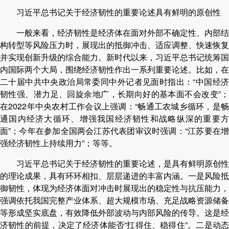
习近平总书记关于经济韧性的重要论述具有鲜明的原创性
一般来看，经济韧性是经济体在面对外部不确定性、内部结
构转型等风险压力时，展现出的抵御冲击、适应调整、快速恢复
并实现创新升级的综合能力。新时代以来，习近平总书记统筹国
内国际两个大局，围绕经济韧性作出一系列重要论述。比如，在
二十届中共中央政治局常委同中外记者见面时指出：“中国经济
韧性强、潜力足、回旋余地广，长期向好的基本面不会改变”；
在2022年中央农村工作会议上强调：“畅通工农城乡循环，是畅
通国内经济大循环、增强我国经济韧性和战略纵深的重要方
面”；今年在参加全国两会江苏代表团审议时强调：“江苏要在增
强经济韧性上持续用力”；等等。
习近平总书记关于经济韧性的重要论述，是具有鲜明原创性
的理论成果，具有环环相扣、层层递进的丰富内涵。一是风险抵
御韧性，体现为经济体面对冲击时展现出的稳定性与抗压能力，
强调依托我国完整产业体系、超大规模市场、充足战略资源储备
等形成坚实底盘，有效降低外部波动与内部风险的传导。这是经
济韧性的前提，决定了经济体能否“扛得住、稳得住”。二是动态