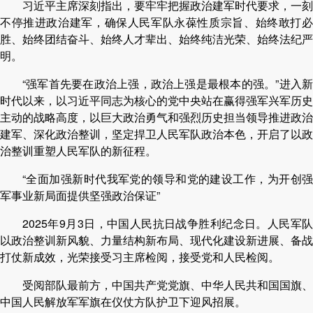
习近平主席深刻指出，要牢牢把握政治建军时代要求，一刻
不停推进政治建军，确保人民军队永葆性质宗旨、始终敢打必
胜、始终团结奋斗、始终人才辈出、始终纯洁光荣、始终法纪严
明。
“强军首先要在政治上强，政治上强是最根本的强。”进入新
时代以来，以习近平同志为核心的党中央站在赢得强军兴军历史
主动的战略高度，以巨大政治勇气和强烈历史担当领导推进政治
建军、深化政治整训，坚定捍卫人民军队政治本色，开启了以政
治整训重塑人民军队的新征程。
“全面加强新时代我军党的领导和党的建设工作，为开创强
军事业新局面提供坚强政治保证”
2025年9月3日，中国人民抗日战争胜利纪念日。人民军队
以政治整训新风貌、力量结构新布局、现代化建设新进展、备战
打仗新成效，光荣接受习主席检阅，接受党和人民检阅。
受阅部队最前方，中国共产党党旗、中华人民共和国国旗、
中国人民解放军军旗在仪仗方队护卫下迎风招展。