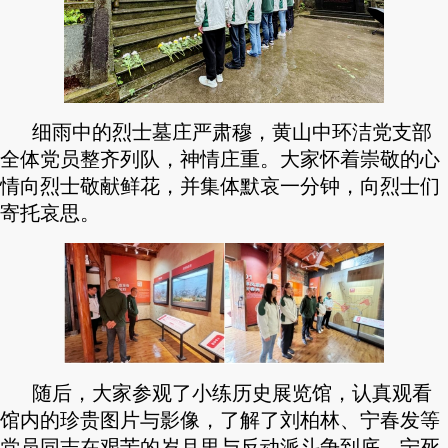
细雨中的烈士墓庄严肃穆，黄山中环洁党支部
全体党员整齐列队，神
情庄重。大家怀着崇敬的心
情向烈士敬献鲜花，并集体默哀一分钟，向烈士们
寄托哀思。
随后，大家参观了小练历史展览馆，认真观看
馆内的珍贵图片与影像，了解了刘柏林、宁春发等
党员同志在艰苦的岁月里与反动派斗争到底、宁死