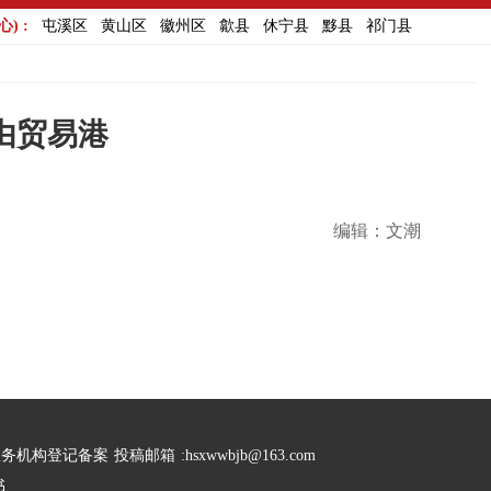
) :
屯溪区
黄山区
徽州区
歙县
休宁县
黟县
祁门县
由贸易港
编辑：文潮
服务机构登记备案
投稿邮箱
:hsxwwbjb@163.com
书