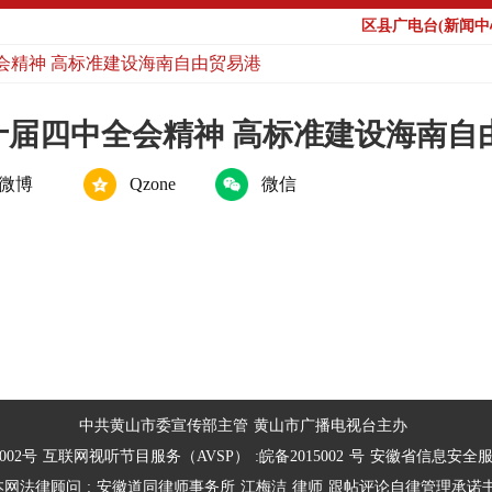
区县广电台(新闻中心
会精神 高标准建设海南自由贸易港
届四中全会精神 高标准建设海南自
微博
Qzone
微信
中共黄山市委宣传部主管
黄山市广播电视台主办
002号
互联网视听节目服务（AVSP）
:皖备2015002
号
安徽省信息安全
本网法律顾问
:
安徽道同律师事务所
江梅洁
律师
跟帖评论自律管理承诺