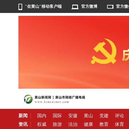
"在黄山"移动客户端
官方微博
官方微
新闻
国内
国际
安徽
黄山
党建
评论
资讯
权威
旅游
法治
健康
教育
体育