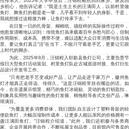
性传承人。2023年大学毕业后，汪锦程毅然回到家乡。谈及回
乡初心，他告诉记者：“我是土生土长的汪满田人，以前村里做
鱼灯、舞鱼灯的都是老一辈，几乎看不到年轻人的身影。于是，
我就想接过这根接力棒，让鱼灯传承下去。”
在日复一日的扎骨架、糊棉纸、描纹样的实际操作过程中，
他愈发清晰地认识到：传统鱼灯虽承载着百年乡愁与匠心，但制
作周期长、成本高、携带不便，难以适配大众日常消费与生活场
景。要让鱼灯真正“活”在当下，不能只守着老手艺，更要让它跟
上时代的脚步。
为此，2025年8月，汪锦程入职歙县鱼灯公司，主要负责节
假日大型鱼灯活动策划、村里鱼灯队赴古城巡游对接、鱼灯衍生
品设计开发等工作。
“只有把老手艺变成好产品，让产品走进千家万户，徽州鱼
灯才能真正走得远、传得久。”这是汪锦程常挂在嘴边的话。如
今，在非遗展示馆里，精巧的鱼灯冰箱贴、灵动的鱼灯钥匙扣，
到兼具实用性与趣味性的鱼灯发箍、棉拖鞋等各式文创产品，琳
琅满目。
“为覆盖更多消费群体，我们团队自主设计了塑料骨架的轻
便款鱼灯，大幅压缩制作成本，让更多人能以亲民的价格拥有一
盏汪满田鱼灯。”汪锦程介绍道，“此外，我们还积极与各类商
家、企业开展跨界合作，不断拓展文创品类，目前馆内可售卖的