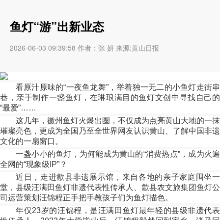
鱼灯“游”出新业态
2026-06-03 09:39:58 作者：张 妍 来源:黄山日报
看原汁原味的“一夜鱼龙舞”，举着独一无二的小鱼灯走街串
巷，亲手制作一盏鱼灯，在琳琅满目的鱼灯文创中寻找自己的
“最爱”……
这几年，徽州鱼灯火爆出圈，不仅成为点亮黄山大地的一抹
璀璨亮色，更成为全国乃至全世界网友认识黄山、了解中国非遗
文化的一扇窗口。
一盏小小的鱼灯，为何能成为黄山的“消费热点”，成为火遍
全网的“现象级IP”？
近日，走进歙县非遗展示馆，来自各地的亲子家庭围坐一
堂，县级汪满田鱼灯非遗代表性传承人、歙县农文旅集团鱼灯公
司运营策划汪锦程正手把手教孩子们为鱼灯描色。
年仅23岁的汪锦程，是汪满田鱼灯最年轻的县级非遗代表