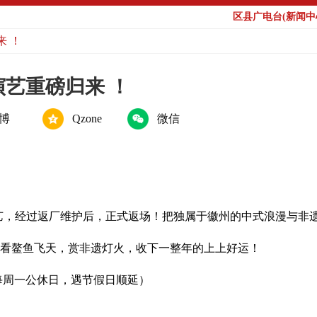
区县广电台(新闻中心
 ！
艺重磅归来 ！
博
Qzone
微信
艺，经过返厂维护后，正式返场！把独属于徽州的中式浪漫与非
看鳌鱼飞天，赏非遗灯火，收下一整年的上上好运！
（每周一公休日，遇节假日顺延）