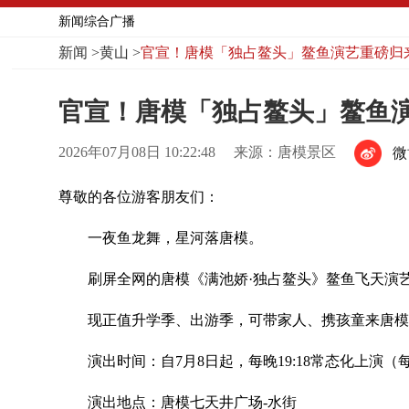
新闻综合广播
新闻
>
黄山
>
官宣！唐模「独占鳌头」鳌鱼演艺重磅归来
官宣！唐模「独占鳌头」鳌鱼演
2026年07月08日 10:22:48
来源：唐模景区
微
尊敬的各位游客朋友们：
一夜鱼龙舞，星河落唐模。
刷屏全网的唐模《满池娇·独占鳌头》鳌鱼飞天演
现正值升学季、出游季，可带家人、携孩童来唐模
演出时间：自7月8日起，每晚19:18常态化上演
演出地点：唐模七天井广场-水街