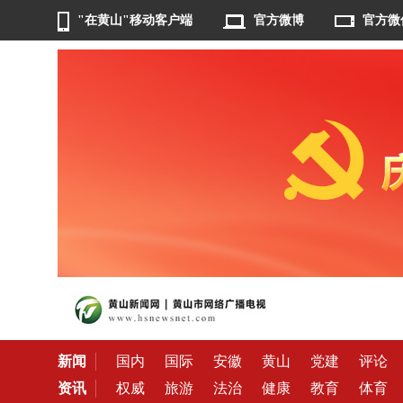
"在黄山"移动客户端
官方微博
官方微
新闻
国内
国际
安徽
黄山
党建
评论
资讯
权威
旅游
法治
健康
教育
体育