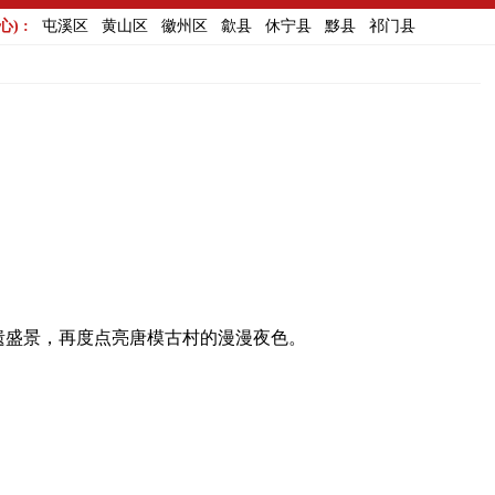
) :
屯溪区
黄山区
徽州区
歙县
休宁县
黟县
祁门县
遗盛景，再度点亮唐模古村的漫漫夜色。