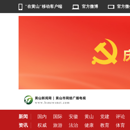
"在黄山"移动客户端
官方微博
官方微
新闻
国内
国际
安徽
黄山
党建
评论
资讯
权威
旅游
法治
健康
教育
体育