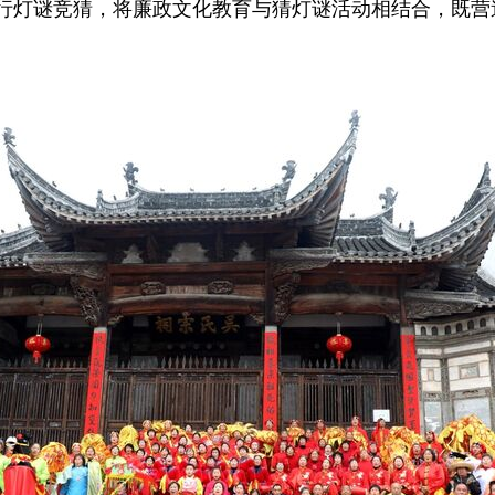
行灯谜竞猜，将廉政文化教育与猜灯谜活动相结合，既营