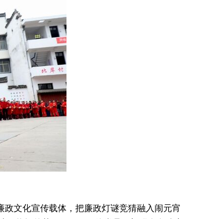
廉政文化宣传载体，把廉政灯谜竞猜融入闹元宵