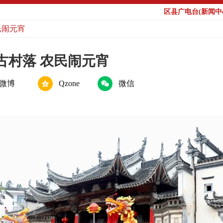
区县广电台(新闻中心
民闹元宵
古村落 农民闹元宵
微博
Qzone
微信