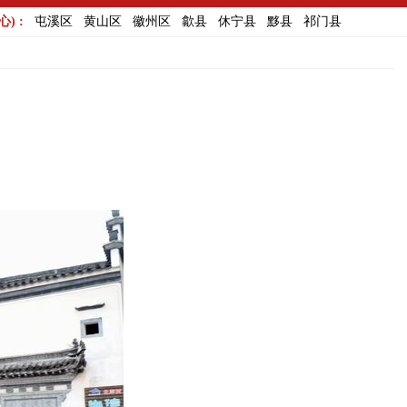
) :
屯溪区
黄山区
徽州区
歙县
休宁县
黟县
祁门县