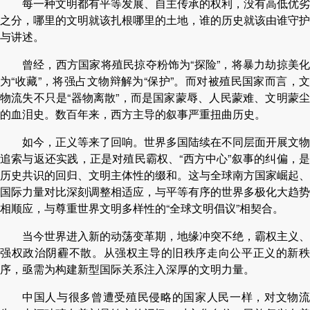
每一种文明都有平等发展、自主传承的权利，没有高低优劣
之分，哪里的文明就该扎根哪里的土地，谁的历史就该由谁守护
与讲述。
曾经，西方国家将殖民掠夺粉饰为“探险”，将暴力劫掠美化
为“收藏”，将强占文物辩解为“保护”。而对被殖民国家而言，文
物流失不只是“器物离散”，而是国家蒙辱、人民蒙难、文明蒙尘
的血泪史。数百年来，西方主导的叙事严重扭曲历史。
如今，正义等来了回响。世界多国陆续在不同层面开展文物
追索与返还实践，正是对殖民霸权、“西方中心”叙事的纠偏，是
历史共识的回归、文明主体性的缀和。这与全球南方国家崛起、
国际力量对比深刻调整相适应，与平等有序的世界多极化大趋势
相顺应，与尊重世界文明多样性的“全球文明倡议”相契合。
当今世界进入新的动荡变革期，地缘冲突不绝，霸权主义、
强权政治阴霾不散。从强权主导的旧秩序走向公平正义的新秩
序，亟需为构建新型国际关系注入深厚的文明力量。
中国人与很多曾遭受殖民侵略的国家人民一样，对文物流