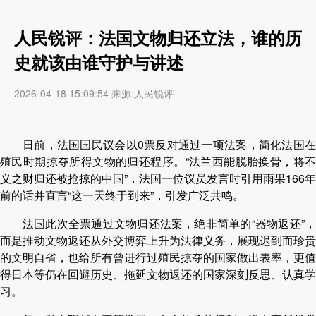
人民锐评：法国文物归还立法，谁的历
史就该由谁守护与讲述
2026-04-18 15:09:54 来源:人民锐评
日前，法国国民议会以0票反对通过一项法案，简化法国在
殖民时期掠夺所得文物的归还程序。“法兰西能脱胎换骨，将不
义之财归还被抢掠的中国”，法国一位议员发言时引用雨果166年
前的话并直言“这一天终于到来”，引发广泛共鸣。
法国此次全票通过文物归还法案，绝非简单的“器物返还”，
而是推动文物返还从外交博弈上升为法律义务，展现迟到而珍贵
的文明自省，也给所有曾进行过殖民掠夺的国家做出表率，更值
得日本等仍在回避历史、拖延文物返还的国家深刻反思、认真学
习。