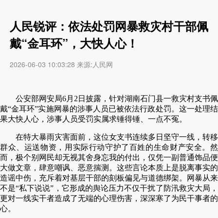
人民锐评：依法处罚网暴救灾村干部佩
戴“金耳环”，大快人心！
2026-06-03 10:03:28 来源:人民网
公安部网安局6月2日披露，针对湖南石门县一救灾村支书佩
戴“金耳环”实施网暴的涉事人员已被依法行政处罚。这一处理结
果大快人心，涉事人员受罚实属求锤得锤、一点不冤。
在特大暴雨灾害面前，这位女支书连续多日坚守一线，转移
群众、运送物资，用实际行动守护了百姓的生命财产安全。然
而，极个别网民却无视其舍身忘我的付出，仅凭一副普通饰品便
大做文章，肆意嘲讽、恶意揣测。这些言论本质上是脱离事实的
造谣中伤，充斥着对基层干部的刻板偏见与道德绑架。网暴从来
不是“私下说说”，它形成的舆论压力不仅干扰了防汛救灾大局，
更对一线实干者造成了无端的心理伤害，深深寒了为民干事者的
心。