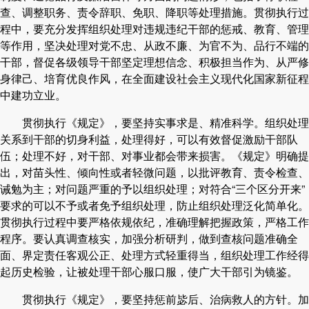
查、调整职务、责令辞职、免职、降职等处理措施。贯彻执行过
程中，要充分发挥组织处理对违规违纪干部的惩戒、教育、管理
等作用，坚决处理对党不忠、从政不廉、为官不为、品行不端的
干部，督促各级领导干部坚定理想信念、积极担当作为、从严修
身律己、培育优良作风，在全面建设社会主义现代化国家新征程
中建功立业。
贯彻执行《规定》，要坚持实事求是、精准科学。组织处理
关系到干部的切身利益，处理得好，可以有效督促激励干部队
伍；处理不好，对干部、对事业都会带来损害。《规定》明确提
出，对苗头性、倾向性或者轻微问题，以批评教育、责令检查、
诫勉为主；对问题严重的予以组织处理；对符合“三个区分开来”
要求的可以不予或者免予组织处理，防止组织处理泛化简单化。
贯彻执行过程中要严格依规依纪，准确理解把握政策，严格工作
程序。要认真调查核实，加强分析研判，做到查核问题准确全
面、界定责任客观公正、处理方式轻重得当，组织处理工作经得
起历史检验，让被处理干部心服口服，使广大干部引为镜鉴。
贯彻执行《规定》，要坚持惩前毖后、治病救人的方针。加