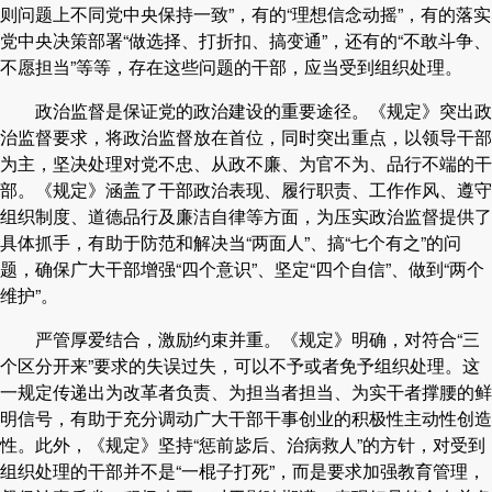
则问题上不同党中央保持一致”，有的“理想信念动摇”，有的落实
党中央决策部署“做选择、打折扣、搞变通”，还有的“不敢斗争、
不愿担当”等等，存在这些问题的干部，应当受到组织处理。
政治监督是保证党的政治建设的重要途径。《规定》突出政
治监督要求，将政治监督放在首位，同时突出重点，以领导干部
为主，坚决处理对党不忠、从政不廉、为官不为、品行不端的干
部。《规定》涵盖了干部政治表现、履行职责、工作作风、遵守
组织制度、道德品行及廉洁自律等方面，为压实政治监督提供了
具体抓手，有助于防范和解决当“两面人”、搞“七个有之”的问
题，确保广大干部增强“四个意识”、坚定“四个自信”、做到“两个
维护”。
严管厚爱结合，激励约束并重。《规定》明确，对符合“三
个区分开来”要求的失误过失，可以不予或者免予组织处理。这
一规定传递出为改革者负责、为担当者担当、为实干者撑腰的鲜
明信号，有助于充分调动广大干部干事创业的积极性主动性创造
性。此外，《规定》坚持“惩前毖后、治病救人”的方针，对受到
组织处理的干部并不是“一棍子打死”，而是要求加强教育管理，