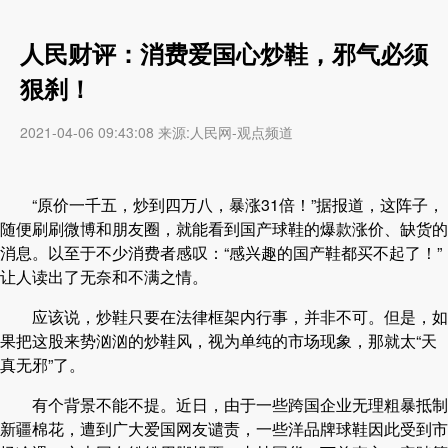
人民财评：消费爱国心炒鞋，邪气必须
狠刹！
2021-04-06 09:43:08 来源:人民网-观点频道
“原价一千五，炒到四万八，暴涨31倍！”据报道，这阵子，
随便刷刷微博和朋友圈，就能看到国产球鞋的爆款涨价、缺货的
消息。以至于不少消费者感叹：“感兴趣的国产鞋都买不起了！”
让人读出了无奈和不满之情。
应该说，炒鞋只要在法律框架内行事，并非不可。但是，如
果把这股来势汹汹的炒鞋风，视为单纯的市场现象，那就太“天
真无邪”了。
有个背景不能不提。近日，由于一些跨国企业无理粗暴抵制
新疆棉花，遭到广大爱国网友谴责，一些洋品牌球鞋因此受到市