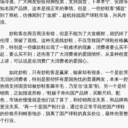
场冷遇。广大网友纷纷用脚投票，支持国货，下单李宁、安踏等
知名国产品牌。这本是很正常的事情。但是，一些炒鞋客“捕捉”
到了商机，仿佛闻到了“血腥”，趁机转战国产球鞋市场，兴风作
浪。
炒鞋客在商言商没有错，但是不能为了大发横财，就扔掉了
伦理，突破了底线。这种无底线炒鞋，不仅导致国产球鞋价格飙
升，特别是一些爆款鞋出现了一鞋难求的现象，消费者要么买不
起，要么买不到；还伤害了广大消费者的爱国情怀。从某种程度
上讲，可以说是在消费广大消费者的爱国心。
如此炒鞋，只有炒鞋客是赢家，输家却有很多。一个是欲哭
无泪的消费者，特别是那些怀有爱国热忱的普通网友，本来一腔
热情支持国货却被炒鞋客薅羊毛，乃至当“韭菜”割。另一个是经
销商，正如报道所称，“鞋贩子奔向国产品牌，买断尺码、配
色，市场价慢慢就是他们说了算了，和经销商没关系，和品牌商
更没关系。”再一个是国产鞋行业，通过非正常手段把国产球鞋
的价格升到畸形地步，脱离了国产球鞋的真实价位，最终伤害整
个行业。