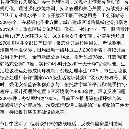
装与作业行为规范》等一系列细则，实现环卫作业有章可循、有
规可依。通过强化技能培训、安全管理和关心关爱，持续提升环
卫队伍专业化水平，全市开放环卫职工休息用房、工会驿站等
300余个。在精细化作业方面，城市建成区道路机械化清扫率达
90%以上，重点区域实施湿扫、吸扫、冲洗作业；五一假期累计
出动1.1万人次环卫人员、600多台次作业车辆，处置生活垃圾
2700多吨并全部日产日清；常态化开展校园周边、考试赛事、
汛期等环境保障，日均出动一线环卫工人2300余名；持续开展
公厕提升行动，全市新建公厕14座、提升改造38座、打造“城市
驿站式公厕”17座，实行24小时开放和“十无十净”管理标准。生
活垃圾收运处形成闭环机制，焚烧处理率达100%，市生活垃圾
综合处理厂获评“国家AAA级生活垃圾焚烧厂”及双标杆称号。同
时，强化安全监管和群众参与，依托数字城管平台和“随手拍”小
程序，累计受理并处置市容环境案件4000余件、群众反映问题
200余件，办结率均达100%。目前正在推进绿色循环综合体、
渗滤液综合处置改造、垃圾填埋场污染隐患治理专项整治三件大
事，持续提升环卫基础设施水平。
节目中接听了1位听众打来的热线电话，反映邻里房屋纠纷问