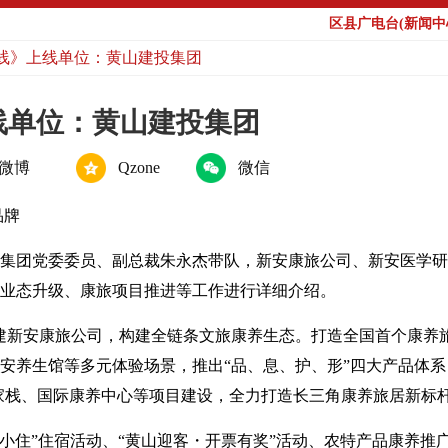
区县广电台(新闻中心
风热线》上线单位：黄山建投集团
上线单位：黄山建投集团
微博
Qzone
微信
品牌
集团党委委员、副总裁朱永杰带队，新安康旅公司、新安医学研
业态升级、康旅项目推进等工作进行详细介绍。
建新安康旅公司，构建全链条文旅康养生态。打造全国首个康养旅
成新安养生馆等多元体验场景，推出“品、息、护、形”四大产品体
家栈、国际康养中心等项目建设，全力打造长三角康养旅居新标
山小住”住宿活动、“黄山迎客・开票有奖”活动、农特产品康养