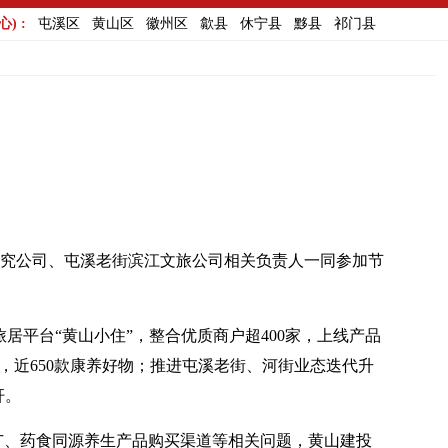
) :
屯溪区
黄山区
徽州区
歙县
休宁县
黟县
祁门县
究公司、屯溪老街滨江文旅公司相关负责人一同参加节
居平台“黄山小住”，整合优质商户超400家，上线产品
系，近650款康养好物；推进屯溪老街、河街业态迭代升
杆。
推广、药食同源养生产品购买渠道等相关问题，黄山建投