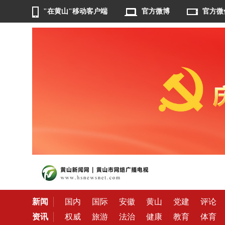
"在黄山"移动客户端
官方微博
官方微
新闻
国内
国际
安徽
黄山
党建
评论
资讯
权威
旅游
法治
健康
教育
体育