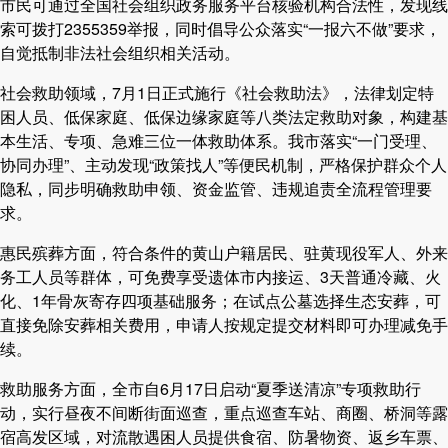
市民可通过全国社会组织政务服务平台核验机构合法性，发现线
索可拨打2355359举报，同时倡导公众落实“一报六不做”要求，
自觉抵制非法社会组织相关活动。
社会救助领域，7月1日正式施行《社会救助法》，法律划定特
困人员、低保家庭、低保边缘家庭等八类法定救助对象，构建基
本生活、专项、急难三位一体救助体系。我市落实“一门受理、
协同办理”、主动发现“政策找人”等便民机制，严格保护群众个人
隐私，同步明确救助申领、资金监管、违规追责全流程管理要
求。
惠民殡葬方面，符合条件的黄山户籍居民、驻黄现役军人、外来
务工人员等群体，可免费享受遗体市内接运、3天普通冷藏、火
化、1年骨灰寄存四项基础服务；在试点公墓选择生态安葬，可
直接免除安葬相关费用，申请人按规定提交材料即可办理减免手
续。
救助服务方面，全市自6月17日启动“夏季送清凉”专项救助行
动，实行昼夜不间断街面巡查，重点巡查车站、商圈、桥洞等露
宿高发区域，对流散遇困人员提供食宿、防暑物资、返乡车票、