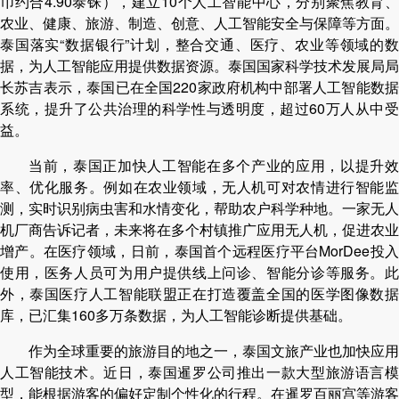
币约合4.90泰铢），建立10个人工智能中心，分别聚焦教育、
农业、健康、旅游、制造、创意、人工智能安全与保障等方面。
泰国落实“数据银行”计划，整合交通、医疗、农业等领域的数
据，为人工智能应用提供数据资源。泰国国家科学技术发展局局
长苏吉表示，泰国已在全国220家政府机构中部署人工智能数据
系统，提升了公共治理的科学性与透明度，超过60万人从中受
益。
当前，泰国正加快人工智能在多个产业的应用，以提升效
率、优化服务。例如在农业领域，无人机可对农情进行智能监
测，实时识别病虫害和水情变化，帮助农户科学种地。一家无人
机厂商告诉记者，未来将在多个村镇推广应用无人机，促进农业
增产。在医疗领域，日前，泰国首个远程医疗平台MorDee投入
使用，医务人员可为用户提供线上问诊、智能分诊等服务。此
外，泰国医疗人工智能联盟正在打造覆盖全国的医学图像数据
库，已汇集160多万条数据，为人工智能诊断提供基础。
作为全球重要的旅游目的地之一，泰国文旅产业也加快应用
人工智能技术。近日，泰国暹罗公司推出一款大型旅游语言模
型，能根据游客的偏好定制个性化的行程。在暹罗百丽宫等游客