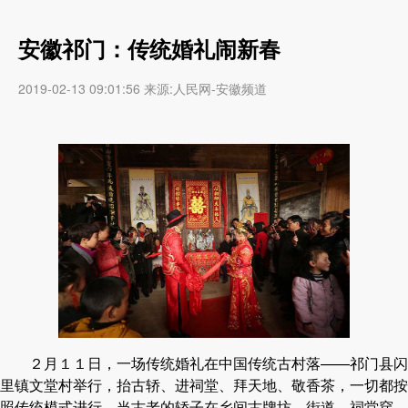
安徽祁门：传统婚礼闹新春
2019-02-13 09:01:56 来源:人民网-安徽频道
２月１１日，一场传统婚礼在中国传统古村落——祁门县闪
里镇文堂村举行，抬古轿、进祠堂、拜天地、敬香茶，一切都按
照传统模式进行。当古老的轿子在乡间古牌坊、街道、祠堂穿