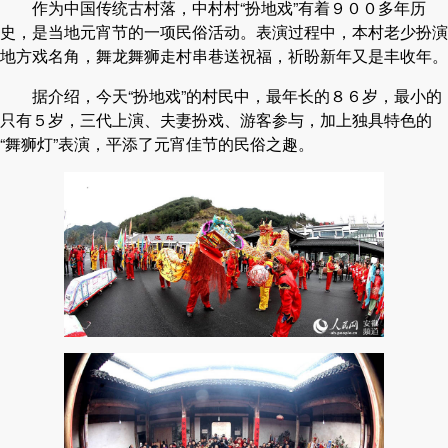
作为中国传统古村落，中村村“扮地戏”有着９００多年历
史，是当地元宵节的一项民俗活动。表演过程中，本村老少扮演
地方戏名角，舞龙舞狮走村串巷送祝福，祈盼新年又是丰收年。
据介绍，今天“扮地戏”的村民中，最年长的８６岁，最小的
只有５岁，三代上演、夫妻扮戏、游客参与，加上独具特色的
“舞狮灯”表演，平添了元宵佳节的民俗之趣。