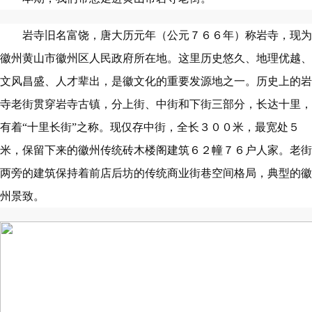
岩寺旧名富饶，唐大历元年（公元７６６年）称岩寺，现为
徽州黄山市徽州区人民政府所在地。这里历史悠久、地理优越、
文风昌盛、人才辈出，是徽文化的重要发源地之一。历史上的岩
寺老街贯穿岩寺古镇，分上街、中街和下街三部分，长达十里，
有着“十里长街”之称。现仅存中街，全长３００米，最宽处５
米，保留下来的徽州传统砖木楼阁建筑６２幢７６户人家。老街
两旁的建筑保持着前店后坊的传统商业街巷空间格局，典型的徽
州景致。