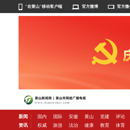
"在黄山"移动客户端
官方微博
官方微
新闻
国内
国际
安徽
黄山
党建
评论
资讯
权威
旅游
法治
健康
教育
体育