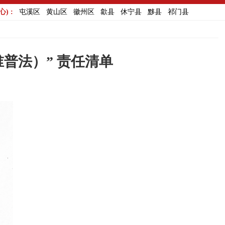
) :
屯溪区
黄山区
徽州区
歙县
休宁县
黟县
祁门县
谁普法）” 责任清单