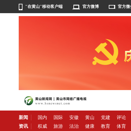
"在黄山"移动客户端
官方微博
官方微
新闻
国内
国际
安徽
黄山
党建
评论
资讯
权威
旅游
法治
健康
教育
体育