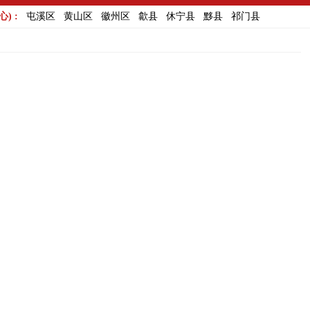
) :
屯溪区
黄山区
徽州区
歙县
休宁县
黟县
祁门县