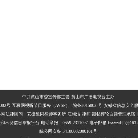
中共黄山市委宣传部主管
黄山市广播电视台主办
002号
互联网视听节目服务（AVSP）
:皖备2015002
号
安徽省信息安全
本网法律顾问
:
安徽道同律师事务所
江梅洁
律师
跟帖评论自律管理承诺
法和不良信息举报平台
电话举报
:
0559-2311097
电子邮箱
hsxwwbjb@163.
皖公网安备
34100002000101号