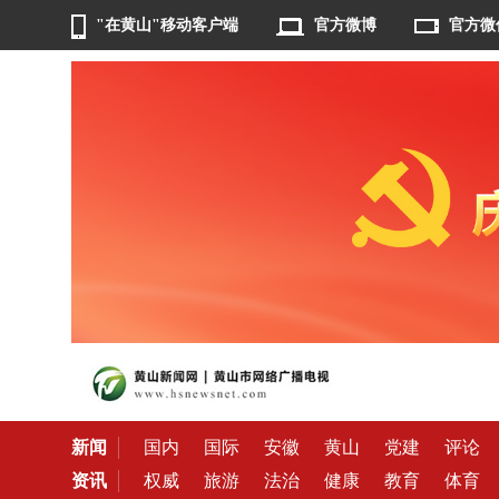
"在黄山"移动客户端
官方微博
官方微
新闻
国内
国际
安徽
黄山
党建
评论
资讯
权威
旅游
法治
健康
教育
体育