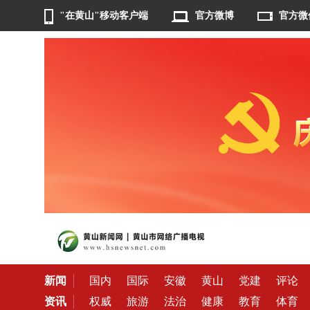
"在黄山"移动客户端
官方微博
官方微
新闻
国内
国际
安徽
黄山
党建
评论
资讯
权威
旅游
法治
健康
教育
体育