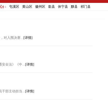
) :
屯溪区
黄山区
徽州区
歙县
休宁县
黟县
祁门县
对入围决赛...
[详情]
全法》《中...
[详情]
部主动担当...
[详情]