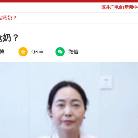
区县广电台(新闻中心
宝呛奶？
呛奶？
博
Qzone
微信