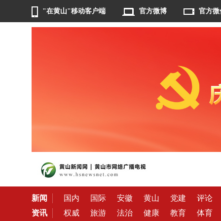
"在黄山"移动客户端
官方微博
官方微
新闻
国内
国际
安徽
黄山
党建
评论
资讯
权威
旅游
法治
健康
教育
体育