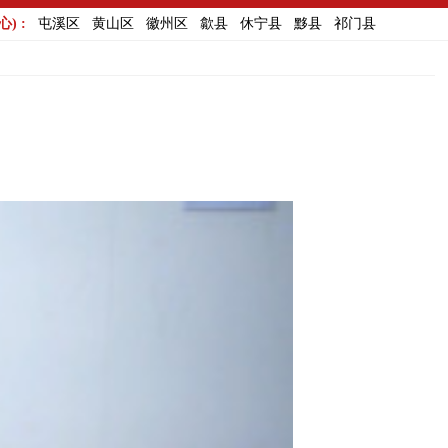
) :
屯溪区
黄山区
徽州区
歙县
休宁县
黟县
祁门县