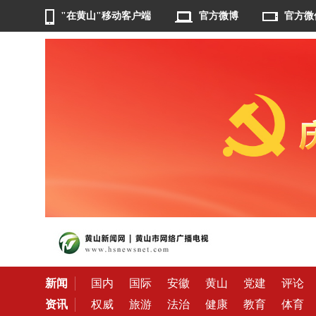
"在黄山"移动客户端
官方微博
官方微
新闻
国内
国际
安徽
黄山
党建
评论
资讯
权威
旅游
法治
健康
教育
体育