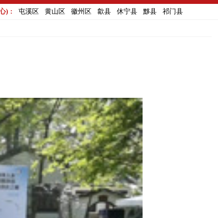
) :
屯溪区
黄山区
徽州区
歙县
休宁县
黟县
祁门县