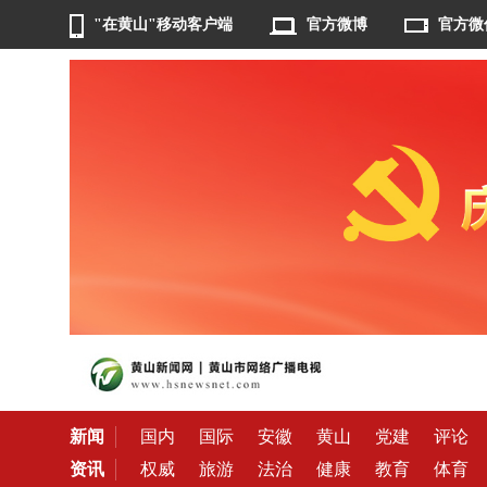
"在黄山"移动客户端
官方微博
官方微
新闻
国内
国际
安徽
黄山
党建
评论
资讯
权威
旅游
法治
健康
教育
体育