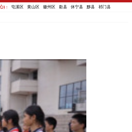
) :
屯溪区
黄山区
徽州区
歙县
休宁县
黟县
祁门县