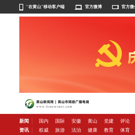
"在黄山"移动客户端
官方微博
官方微
新闻
国内
国际
安徽
黄山
党建
评论
资讯
权威
旅游
法治
健康
教育
体育