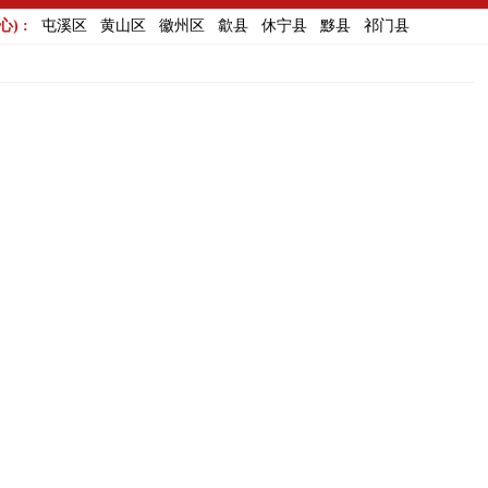
) :
屯溪区
黄山区
徽州区
歙县
休宁县
黟县
祁门县