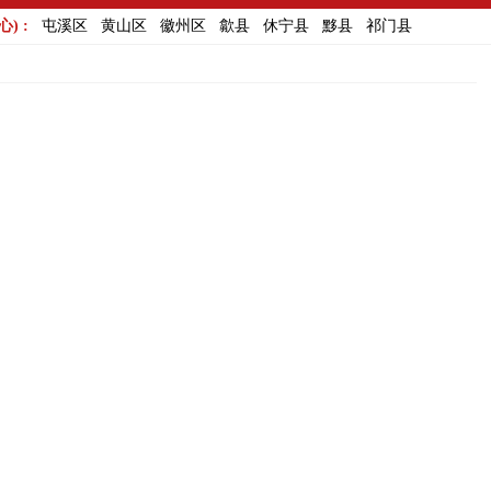
) :
屯溪区
黄山区
徽州区
歙县
休宁县
黟县
祁门县