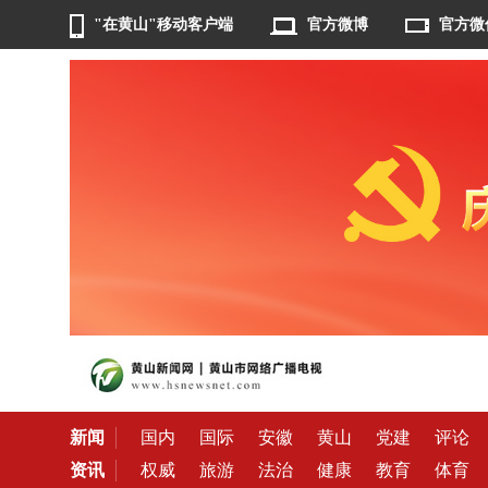
"在黄山"移动客户端
官方微博
官方微
新闻
国内
国际
安徽
黄山
党建
评论
资讯
权威
旅游
法治
健康
教育
体育