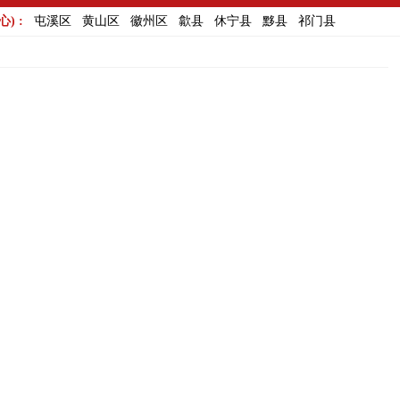
) :
屯溪区
黄山区
徽州区
歙县
休宁县
黟县
祁门县