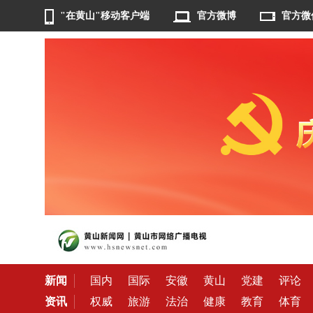
"在黄山"移动客户端
官方微博
官方微
新闻
国内
国际
安徽
黄山
党建
评论
资讯
权威
旅游
法治
健康
教育
体育