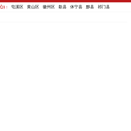
) :
屯溪区
黄山区
徽州区
歙县
休宁县
黟县
祁门县