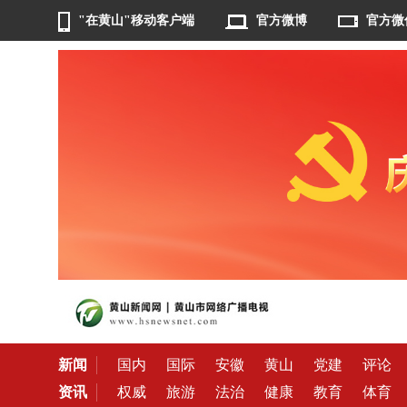
"在黄山"移动客户端
官方微博
官方微
新闻
国内
国际
安徽
黄山
党建
评论
资讯
权威
旅游
法治
健康
教育
体育