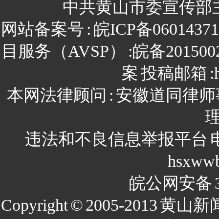
中共黄山市委宣传部
网站备案号
:
皖ICP备0601437
目服务（AVSP）
:皖备201500
案
投稿邮箱
:
本网法律顾问
:
安徽道同律师
违法和不良信息举报平台
hsxww
皖公网安备
Copyright
©
2005-2013
黄山新