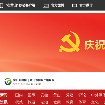
"在黄山"移动客户端
官方微博
官方微信
新闻
国内
国际
安徽
黄山
党建
评论
中外媒
资讯
权威
旅游
法治
健康
教育
体育
文化