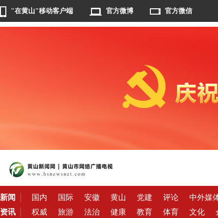
"在黄山"移动客户端
官方微博
官方微信
新闻
国内
国际
安徽
黄山
党建
评论
中外媒
资讯
权威
旅游
法治
健康
教育
体育
文化