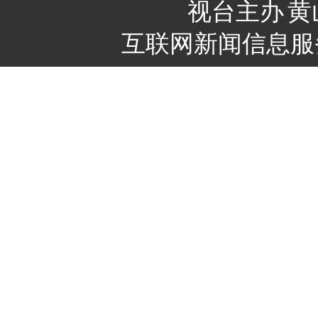
视台主办
黄
互联网新闻信息服