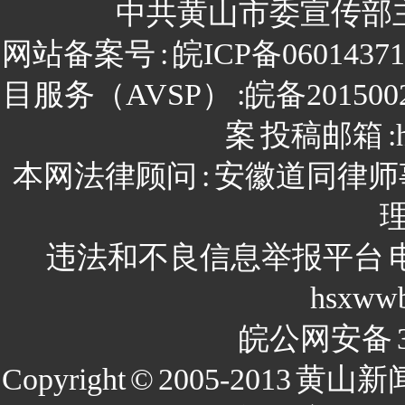
中共黄山市委宣传部
网站备案号
:
皖ICP备0601437
目服务（AVSP）
:皖备201500
案
投稿邮箱
:
本网法律顾问
:
安徽道同律师
违法和不良信息举报平台
hsxww
皖公网安备
Copyright
©
2005-2013
黄山新