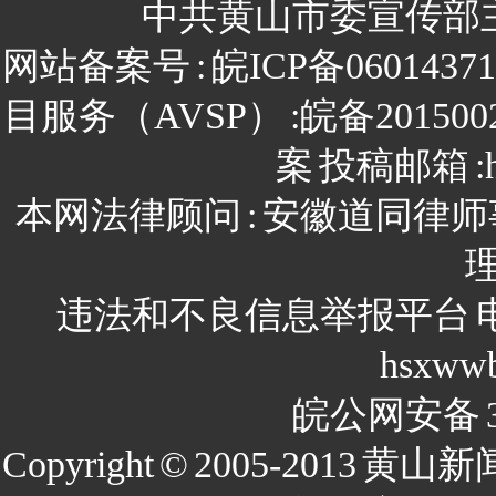
中共黄山市委宣传部
网站备案号
:
皖ICP备0601437
目服务（AVSP）
:皖备201500
案
投稿邮箱
:
本网法律顾问
:
安徽道同律师
违法和不良信息举报平台
hsxww
皖公网安备
Copyright
©
2005-2013
黄山新