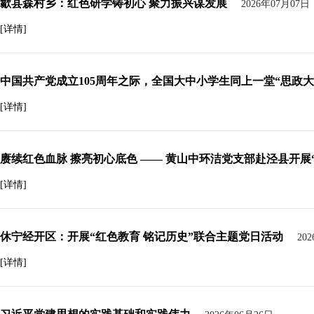
歙县森村乡：红色研学铸初心 聚力振兴谋发展
2026年07月07日
[详情]
中国共产党成立105周年之际，全国大中小学生同上一堂“思政大
[详情]
赓续红色血脉 擦亮初心底色 —— 黄山中环洁党支部赴泾县开展
[详情]
休宁经开区：开展“红色教育 铭记历史”联合主题党日活动
20
[详情]