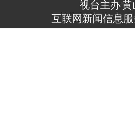
视台主办
黄
互联网新闻信息服