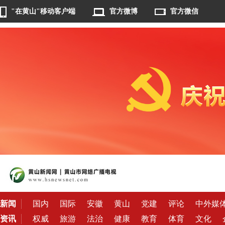
"在黄山"移动客户端
官方微博
官方微信
新闻
国内
国际
安徽
黄山
党建
评论
中外媒
资讯
权威
旅游
法治
健康
教育
体育
文化