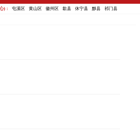
) :
屯溪区
黄山区
徽州区
歙县
休宁县
黟县
祁门县