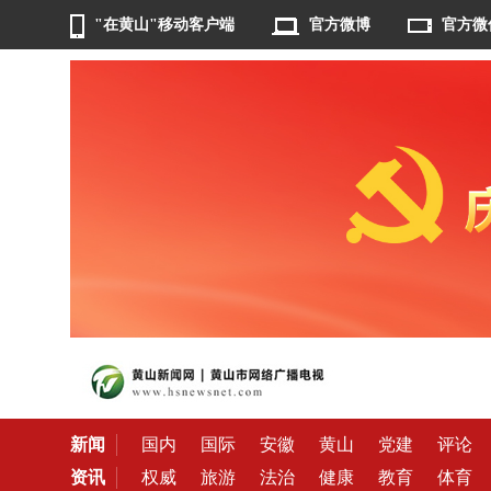
"在黄山"移动客户端
官方微博
官方微
新闻
国内
国际
安徽
黄山
党建
评论
资讯
权威
旅游
法治
健康
教育
体育