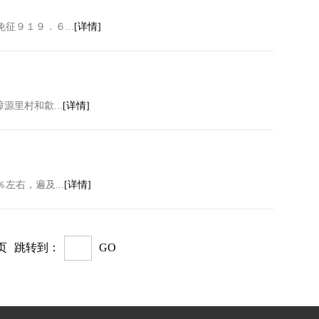
９１９．６...
[详情]
里村和歙...
[详情]
右，遍及...
[详情]
页
跳转到：
GO