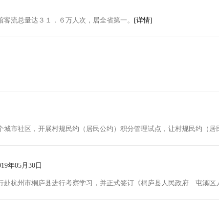
馆客流总量达３１．６万人次，居全省第一。
[详情]
城市社区，开展村规民约（居民公约）积分管理试点，让村规民约（居民公
019年05月30日
赴杭州市桐庐县进行考察学习，并正式签订《桐庐县人民政府 屯溪区人民