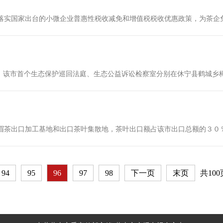
实国家出台的小微企业普惠性税收减免和增值税税收优惠政策，为茶企免征
，该市首个生态保护巡回法庭、生态公益诉讼检察室分别在休宁县鹤城乡樟源
眉茶出口加工基地和出口茶叶集散地，茶叶出口额占该市出口总额的３０％左
94
95
96
97
98
下一页
末页
共100