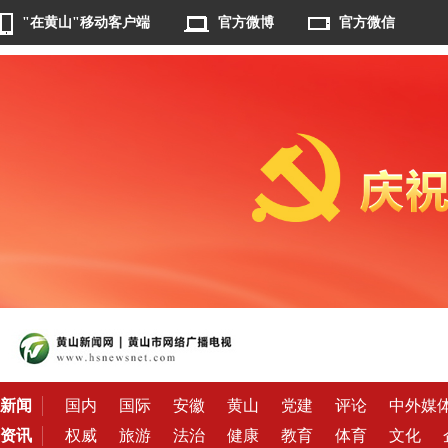
"在黄山"移动客户端
官方微博
官方微信
新闻
国内
国际
安徽
黄山
党建
评论
中外媒
资讯
权威
旅游
法治
健康
教育
体育
文化