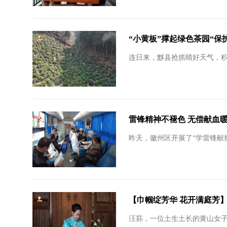
“小黄板”撑起绿色茶园“保
连日来，黟县抢抓晴好天气，
雷锋精神不褪色 无偿献血
昨天，徽州区开展了“学雷锋献
【巾帼绽芳华 花开满庭芳】
汪荪，一位土生土长的黄山女子