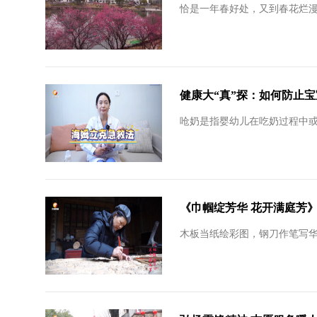
恰是一年春好处，又到春花烂
健康大“真”探：如何防止
呛奶是指婴幼儿在吃奶过程中或
《巾帼绽芳华 花开满庭芳》
木板当纸绘彩图，钢刀作笔写华