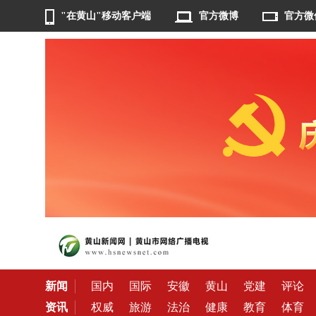
"在黄山"移动客户端
官方微博
官方微
新闻
国内
国际
安徽
黄山
党建
评论
资讯
权威
旅游
法治
健康
教育
体育