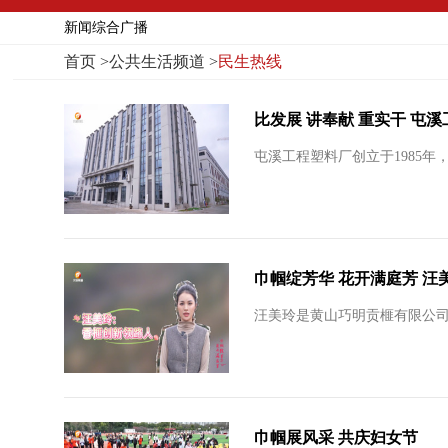
新闻综合广播
首页
>
公共生活频道
>
民生热线
比发展 讲奉献 重实干 屯
屯溪工程塑料厂创立于1985
巾帼绽芳华 花开满庭芳 
汪美玲是黄山巧明贡榧有限公司
巾帼展风采 共庆妇女节