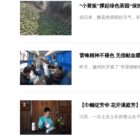
“小黄板”撑起绿色茶园“保
连日来，黟县抢抓晴好天气，
雷锋精神不褪色 无偿献血
昨天，徽州区开展了“学雷锋献
【巾帼绽芳华 花开满庭芳】
汪荪，一位土生土长的黄山女子