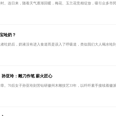
漫时。连日来，随着天气逐渐回暖，梅花、玉兰花竞相绽放，吸引众多市
宝宝呛奶？
者吐奶后，奶液没有进入食道而是误入了呼吸道，类似我们大人喝水呛到一
 孙亚玲：雕刀作笔 薪火匠心
章。70后女子孙亚玲刻苦钻研徽州木雕技艺33年，以纤纤素手接续着徽派