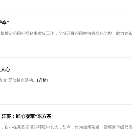
护伞”
积极推进茶园扦插粘虫黄板工作，全域开展茶园病虫害绿色防控，助力春
暖人心
热血”无偿献血活动。
[详情]
 汪荪：匠心凝萃“东方茶”
，自小在茶香四溢的环境中长大，如今，作为徽州茶道非遗项目市级代表性