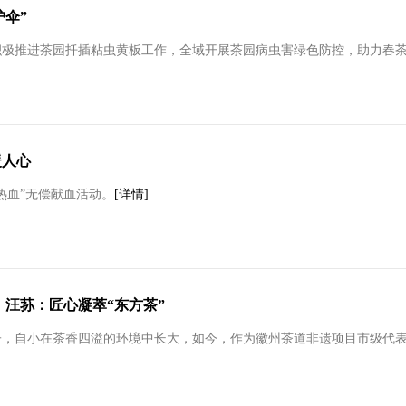
护伞”
积极推进茶园扦插粘虫黄板工作，全域开展茶园病虫害绿色防控，助力春
暖人心
热血”无偿献血活动。
[详情]
 汪荪：匠心凝萃“东方茶”
，自小在茶香四溢的环境中长大，如今，作为徽州茶道非遗项目市级代表性