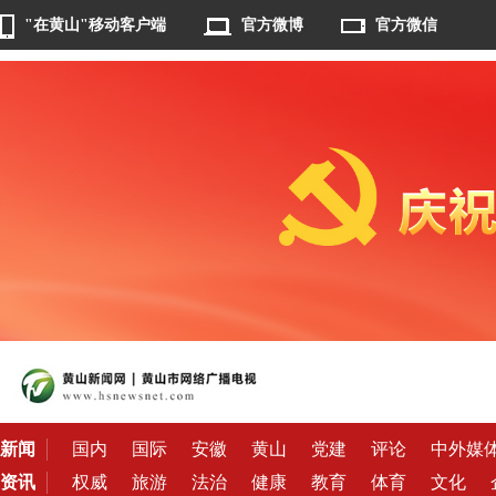
"在黄山"移动客户端
官方微博
官方微信
新闻
国内
国际
安徽
黄山
党建
评论
中外媒
资讯
权威
旅游
法治
健康
教育
体育
文化