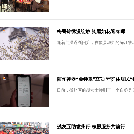
梅香锦绣漫绽放 笑靥如花迎春晖
随着气温逐渐回升，在歙县城郊的练江牧场
防诈神器“金钟罩”立功 守护住居民“
日前，徽州区的胡女士接到了一个自称是保
残友互助徽州行 志愿服务共前行