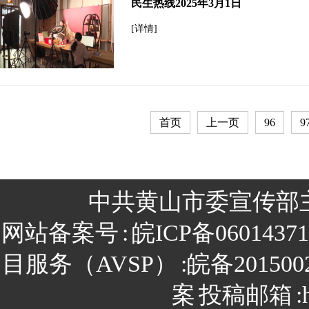
民生热线2025年3月1日
[详情]
首页
上一页
96
9
中共黄山市委宣传部
网站备案号
:
皖ICP备0601437
目服务（AVSP）
:皖备201500
案
投稿邮箱
: