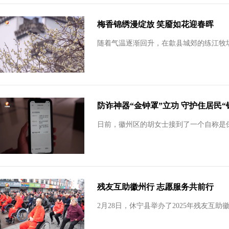
梅香锦绣漫绽放 笑靥如花迎春晖
随着气温逐渐回升，在歙县城郊的练江牧场
防诈神器“金钟罩”立功 守护住居民“
日前，徽州区的胡女士接到了一个自称是保
残友互助徽州行 志愿服务共前行
2月28日，休宁县举办了2025年残友互