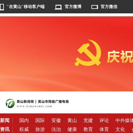
"在黄山"移动客户端
官方微博
官方微信
新闻
国内
国际
安徽
黄山
党建
评论
中外媒
资讯
权威
旅游
法治
健康
教育
体育
文化