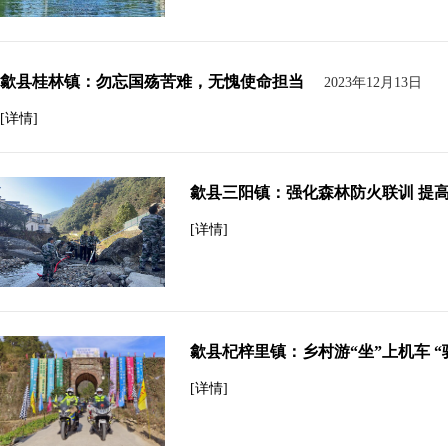
歙县桂林镇：勿忘国殇苦难，无愧使命担当
2023年12月13日
[详情]
歙县三阳镇：强化森林防火联训 提
[详情]
歙县杞梓里镇：乡村游“坐”上机车 “
[详情]