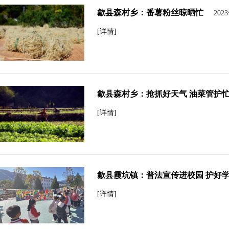
歙县森村乡：番薯粉丝晾晒忙
202
[详情]
歙县森村乡：抢抓好天气 油菜管护
[详情]
歙县霞坑镇：普法宣传进校园 护好
[详情]