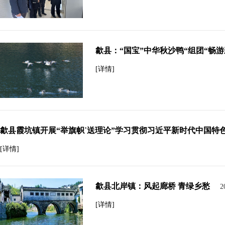
歙县：“国宝”中华秋沙鸭“组团“畅
[详情]
歙县霞坑镇开展“举旗帜˙送理论”学习贯彻习近平新时代中国特
[详情]
歙县北岸镇：风起廊桥 青绿乡愁
2
[详情]