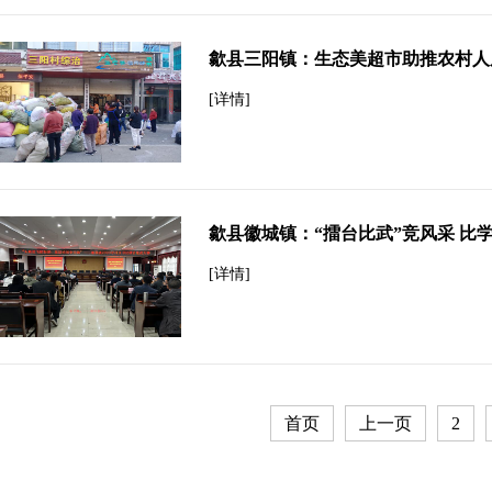
歙县三阳镇：生态美超市助推农村人
[详情]
歙县徽城镇：“擂台比武”竞风采 比
[详情]
首页
上一页
2