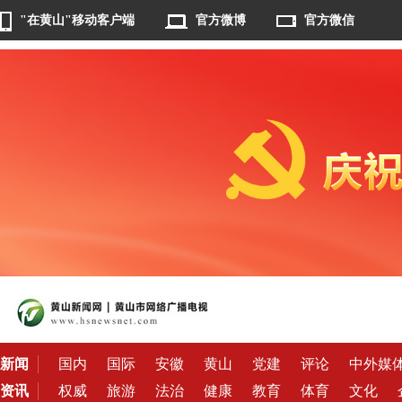
"在黄山"移动客户端
官方微博
官方微信
新闻
国内
国际
安徽
黄山
党建
评论
中外媒
资讯
权威
旅游
法治
健康
教育
体育
文化