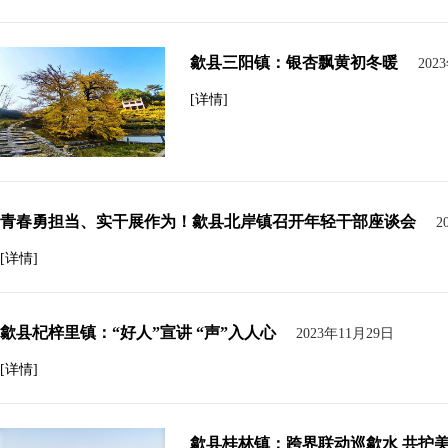
歙县三阳镇：银杏飘黄初冬暖
202
[详情]
青春勇担当、实干展作为！歙县北岸镇召开年轻干部座谈会
2
[详情]
歙县杞梓里镇：“好人”宣讲 “声”入人心
2023年11月29日
[详情]
歙县桂林镇：跨界联动巡歙水 共护