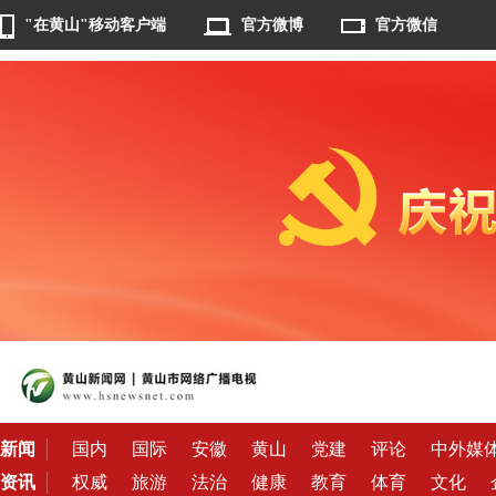
"在黄山"移动客户端
官方微博
官方微信
新闻
国内
国际
安徽
黄山
党建
评论
中外媒
资讯
权威
旅游
法治
健康
教育
体育
文化