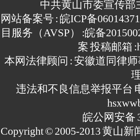
中共黄山市委宣传部
网站备案号
:
皖ICP备0601437
目服务（AVSP）
:皖备201500
案
投稿邮箱
:
本网法律顾问
:
安徽道同律师
违法和不良信息举报平台
hsxww
皖公网安备
Copyright
©
2005-2013
黄山新