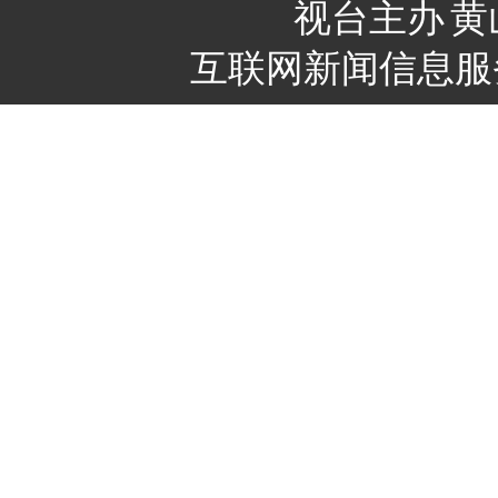
视台主办
黄
互联网新闻信息服