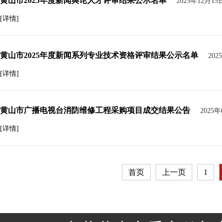
黄山市2025年度新闻舆论人才评审结果公示名单
2025年12月15
[详情]
黄山市2025年度新闻系列专业技术资格评审结果公示名单
202
[详情]
黄山市广播电视台消防维修工程采购项目成交结果公告
2025
[详情]
首页
上一页
1