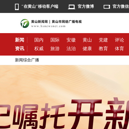
"在黄山"移动客户端
官方微博
官方微信
新闻
国内
国际
安徽
黄山
党建
评论
资讯
权威
旅游
法治
健康
教育
体育
新闻综合广播