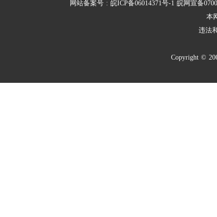
网站备案号
:
皖ICP备06014371号-1
皖网宣备070
本
违法
Copyright
©
20