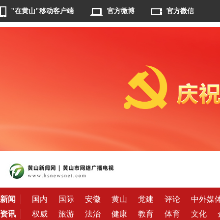
"在黄山"移动客户端
官方微博
官方微信
新闻
国内
国际
安徽
黄山
党建
评论
中外媒
资讯
权威
旅游
法治
健康
教育
体育
文化