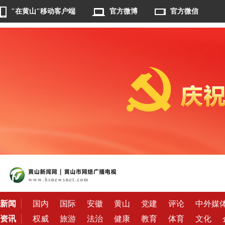
"在黄山"移动客户端
官方微博
官方微信
新闻
国内
国际
安徽
黄山
党建
评论
中外媒
资讯
权威
旅游
法治
健康
教育
体育
文化