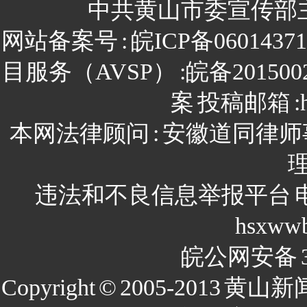
中共黄山市委宣传部
网站备案号
:
皖ICP备0601437
目服务（AVSP）
:皖备201500
案
投稿邮箱
:
本网法律顾问
:
安徽道同律师
违法和不良信息举报平台
hsxww
皖公网安备
Copyright
©
2005-2013
黄山新