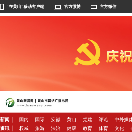
"在黄山"移动客户端
官方微博
官方微信
新闻
国内
国际
安徽
黄山
党建
评论
中外媒
资讯
权威
旅游
法治
健康
教育
体育
文化